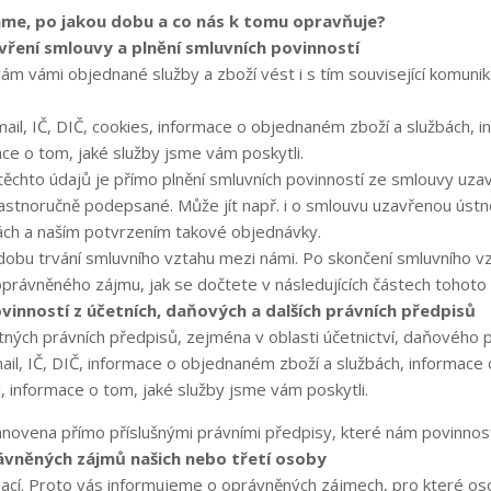
áme, po jakou dobu a co nás k tomu opravňuje?
vření smlouvy a plnění smluvních povinností
ám vámi objednané služby a zboží vést i s tím související komuni
e-mail, IČ, DIČ, cookies, informace o objednaném zboží a službách, i
mace o tom, jaké služby jsme vám poskytli.
ěchto údajů je přímo plnění smluvních povinností ze smlouvy uzav
lastnoručně podepsané. Může jít např. i o smlouvu uzavřenou ústn
ch a naším potvrzením takové objednávky.
obu trvání smluvního vztahu mezi námi. Po skončení smluvního v
 oprávněného zájmu, jak se dočtete v následujících částech tohot
vinností z účetních, daňových a dalších právních předpisů
ných právních předpisů, zejména v oblasti účetnictví, daňového 
-mail, IČ, DIČ, informace o objednaném zboží a službách, informace o
i, informace o tom, jaké služby jsme vám poskytli.
novena přímo příslušnými právními předpisy, které nám povinnost 
ávněných zájmů našich nebo třetí osoby
ací. Proto vás informujeme o oprávněných zájmech, pro které o