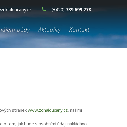
zdnaloucany.cz
(+420)
739 699 278
nájem půdy
Aktuality
Kontakt
bových stránek
www.zdnaloucany.cz
, našimi
e o tom, jak bude s osobními údaji nakládáno.