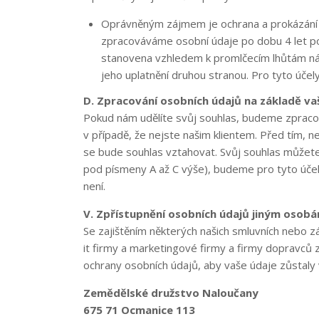
Oprávněným zájmem je ochrana a prokázání n
zpracováváme osobní údaje po dobu 4 let po
stanovena vzhledem k promlčecím lhůtám ná
jeho uplatnění druhou stranou. Pro tyto úče
D. Zpracování osobních údajů na základě va
Pokud nám udělíte svůj souhlas, budeme zpracov
v případě, že nejste našim klientem. Před tím, 
se bude souhlas vztahovat. Svůj souhlas můžete 
pod písmeny A až C výše), budeme pro tyto účel
není.
V. Zpřístupnění osobních údajů jiným osob
Se zajištěním některých našich smluvních nebo z
it firmy a marketingové firmy a firmy dopravců 
ochrany osobních údajů, aby vaše údaje zůstaly 
Zemědělské družstvo Naloučany
675 71 Ocmanice 113