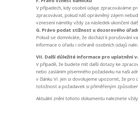
F. Právo vznést námitku
V případech, kdy osobní údaje zpracováváme pr
zpracovávat, pokud náš oprávněný zájem nebud
vznesení námitky vždy za následek ukončení dal
G. Právo podat stížnost u dozorového úřad
Pokud se domníváte, že dochází k porušování vaš
informace o úřadu i ochraně osobních údajů nal
VII. Další důležité informace pro uplatnění v
V případě, že budete mít další dotazy ke zpraco
nebo zasláním písemného požadavku na naši adr
v článku VI. Jen si dovolujeme upozornit, že pr
totožnost a požadavek si přiměřeným způsobem o
Aktuální znění tohoto dokumentu naleznete vžd