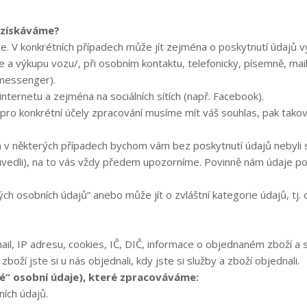
e získáváme?
. V konkrétních případech může jít zejména o poskytnutí údajů 
deje a výkupu vozu/, při osobním kontaktu, telefonicky, písemně, 
B messenger).
nternetu a zejména na sociálních sítích (např. Facebook).
pro konkrétní účely zpracování musíme mít váš souhlas, pak tak
v některých případech bychom vám bez poskytnutí údajů nebyli s
uvedli), na to vás vždy předem upozorníme. Povinně nám údaje po
osobních údajů“ anebo může jít o zvláštní kategorie údajů, tj. cit
e-mail, IP adresu, cookies, IČ, DIČ, informace o objednaném zboží a
zboží jste si u nás objednali, kdy jste si služby a zboží objednali.
ivé“ osobní údaje), které zpracováváme:
ích údajů.