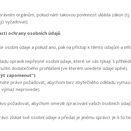
právním orgánům, pokud nám takovou povinnost ukládá zákon (tj. 
jů vyžadovat).
lasti ochrany osobních údajů
e osobní údaje a pokud ano, pak na přístup k těmto údajům a info
du opravili nepřesné osobní údaje, které se vás týkají. S přihlé
ytnutím dodatečného prohlášení (ve kterém uvedete údaje úplné).
být zapomenut“)
áte právo požadovat, abychom bez zbytečného odkladu vymazal
se výmaz neprovede).
ávo požadovat, abychom omezili zpracování vašich osobních údajů
o získat své osobní údaje a předat je jinému správci. Je-li to 