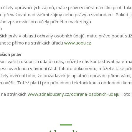
o účely oprávněných zájmů, máte právo vznést námitku proti ta
e převažovat nad vašimi zájmy nebo právy a svobodami. Pokud 
šího zpracování pro účely přímého marketingu.
u
ich práv v oblasti ochrany osobních údajů, máte právo podat stíž
eznete přímo na stránkách úřadu
www.uoou.cz
ašich práv
vání vašich osobních údajů u nás, můžete nás kontaktovat na e-m
esu uvedenou v úvodní části tohoto dokumentu, můžete také přím
o účely ověření toho, že požadavek je uplatněn opravdu přímo vám
věřit. Totéž platí i pro případnou telefonickou a obdobnou komu
y na stránkách
www.zdnaloucany.cz/ochrana-osobnich-udaju
Toto 