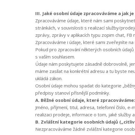
III. Jaké osobní údaje zpracováváme a jak j
Zpracováváme údaje, které nám sami poskytnete
stránkách, v souvislosti s realizací služby/pro
zprávy, zprávy v aplikacích typu zopim chat, F
Zpracováváme i údaje, které sami zveřejníte na i
Pokud pro zpracování některých osobních údajů 
s vaším souhlasem.
Údaje nám poskytujete zásadně dobrovolně, jen 
máme zasílat na konkrétní adresu a tu byste ne
ukládá zákon.
Osobní údaje mohou spadat do kategorie „běžných 
předpisy stanoví přísnější podmínky.
A. Běžné osobní údaje, které zpracováváme:
Jméno, příjmení, titul, adresa, telefonní číslo, 
realizaci prodeje, informace o tom, jaké služby a 
B. Zvláštní kategorie osobních údajů („citl
Nezpracováváme žádné zvláštní kategorie osobn