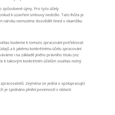
o způsobené újmy. Pro tyto účely
okud k uzavření smlouvy nedošlo. Tato lhůta je
ém nároku nemusíme dozvědět hned v okamžiku
 souhlas budeme k tomuto zpracování potřebovat
 údajů a k jakému konkrétnímu účelu zpracování
áme i na základě jiného právního titulu (viz
ože k takovým konkrétním účelům souhlas nutný
 zpracovatelů. Zejména se jedná o spolupracující
 je sjednáno plnění povinností v oblasti