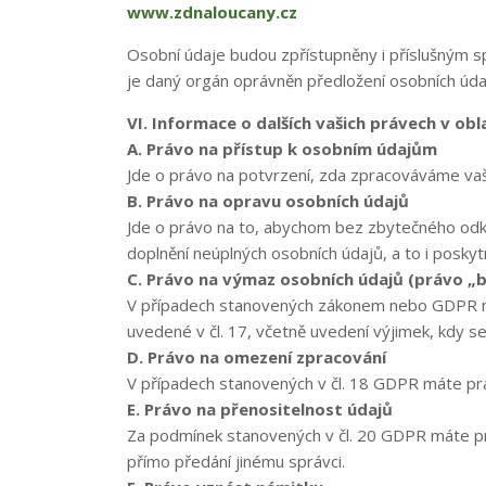
www.zdnaloucany.cz
Osobní údaje budou zpřístupněny i příslušným s
je daný orgán oprávněn předložení osobních úda
VI. Informace o dalších vašich právech v ob
A. Právo na přístup k osobním údajům
Jde o právo na potvrzení, zda zpracováváme vaš
B. Právo na opravu osobních údajů
Jde o právo na to, abychom bez zbytečného odkla
doplnění neúplných osobních údajů, a to i posk
C. Právo na výmaz osobních údajů (právo „
V případech stanovených zákonem nebo GDPR m
uvedené v čl. 17, včetně uvedení výjimek, kdy 
D. Právo na omezení zpracování
V případech stanovených v čl. 18 GDPR máte pr
E. Právo na přenositelnost údajů
Za podmínek stanovených v čl. 20 GDPR máte práv
přímo předání jinému správci.