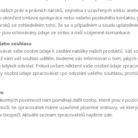
ašich práv a právních nároků, zejména z uzavřených smluv aneb
 ukončení smluvní spolupráce nebo našeho posledního kontaktu, p
roků se zohledněním toho, že se o případném u soudu uplatněn
ly jsou uchovávány údaje ze smluv a naší vzájemné komunikace.
šeho souhlasu
ávat vaše osobní údaje k zasílání nabídky našich produktů. Váš
než nám váš souhlas udělíte, budeme vás informovat o tom, jakých
kdykoli odvolat. Pokud ovšem některé vaše osobní údaje zpracováv
y osobní údaje zpracovávat i po odvolání vašeho souhlasu, prot
ám
ákonných povinností nám pomáhají další osoby, které jsou v pozici
zboží. Se zpracovateli máme uzavřené písemné smlouvy, ve kterých
v bezpečí. Aktuální seznam zpracovatelů najdete zde: