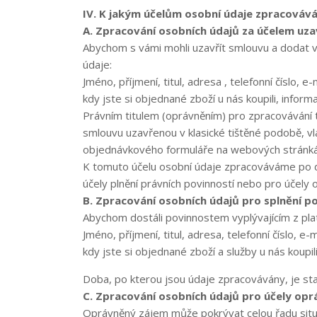
IV. K jakým účelům osobní údaje zpracováv
A. Zpracování osobních údajů za účelem uza
Abychom s vámi mohli uzavřít smlouvu a dodat v
údaje:
Jméno, příjmení, titul, adresa , telefonní číslo, 
kdy jste si objednané zboží u nás koupili, infor
Právním titulem (oprávněním) pro zpracovávání t
smlouvu uzavřenou v klasické tištěné podobě, v
objednávkového formuláře na webových stránká
K tomuto účelu osobní údaje zpracováváme po d
účely plnění právních povinností nebo pro účely
B. Zpracování osobních údajů pro splnění po
Abychom dostáli povinnostem vyplývajícím z plat
Jméno, příjmení, titul, adresa, telefonní číslo, e
kdy jste si objednané zboží a služby u nás koupil
Doba, po kterou jsou údaje zpracovávány, je sta
C. Zpracování osobních údajů pro účely opr
Oprávněný zájem může pokrývat celou řadu situ