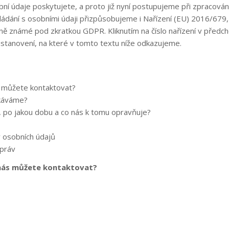
bní údaje poskytujete, a proto již nyní postupujeme při zpracován
ládání s osobními údaji přizpůsobujeme i Nařízení (EU) 2016/679,
ně známé pod zkratkou GDPR. Kliknutím na číslo nařízení v předc
ustanovení, na které v tomto textu níže odkazujeme.
s můžete kontaktovat?
skáváme?
 po jakou dobu a co nás k tomu opravňuje?
y osobních údajů
 práv
k nás můžete kontaktovat?